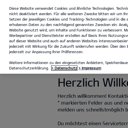
Diese Website verwendet Cookies und ähnliche Technologien. Techni
open
nicht deaktiviert werden. Für alle weiteren Zwecke bitten wir um Ihr
menu
Setzen der jeweiligen Cookies und Tracking-Technologien und in die
erhobenen Daten zu den nachfolgend genannten Zwecken ein: Analy
Website genutzt wird, um Inhalte und Funktionen zu verbessern. Ma
Werbepartner und Dienstleister erstellen auf Basis Ihres Nutzungsve
KONTAKT
auf dieser Website und auch auf anderen Websites interessenbasiert
jederzeit mit Wirkung für die Zukunft widerrufen werden. Über den B
jederzeit zur Anpassung Ihrer Präferenzen.
KONTAKT
Weitere Informationen zu den eingesetzten Anbietern, Speicherdauer
Datenschutzerklärung.
> Datenschutz
> Impressum
Herzlich Wil
Herzlich willkommen! Kontaktie
* markierten Felder aus und n
melden uns schnellstmöglich be
Du möchtest einen Serviceter