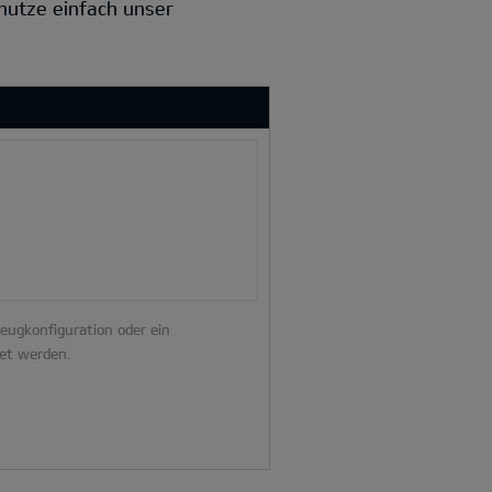
 nutze einfach unser
zeugkonfiguration oder ein
et werden.