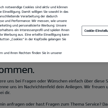
sch notwendige Cookies sind aktiv und können
e Einwilligung. Damit willigen Sie sowohl in das
 anschließende Verarbeitung der dadurch
se und Performance: Wir messen, wie unsere
Autohaus Meures GmbH
Tel. :
02452 - 99910
rketing und personalisierte Werbung: Unsere
rhaltens ein Interessenprofil und spielen Ihnen
Cookie-Einstel
e Werbung aus. Eine erteilte Einwilligung kann
utton „Cookies“ in der Kopfzeile gelangen Sie
n und Ihren Rechten finden Sie in unserer
lkommen.
re uns bei Fragen oder Wünschen einfach über diese Seit
enne uns im Nachrichtenfeld dein Anliegen. Wir freuen 
i dir.
min anfragen oder hast Fragen zum Thema Service? Da