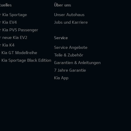
tuelles
Über uns
r Kia Sportage
Unser Autohaus
r Kia EV4
Jobs und Karriere
r Kia PV5 Passenger
r neue Kia EV2
Service
r Kia K4
Service Angebote
e Kia GT Modellreihe
Teile & Zubehör
e Kia Sportage Black Edition
Garantien & Anleitungen
7 Jahre Garantie
Kia App