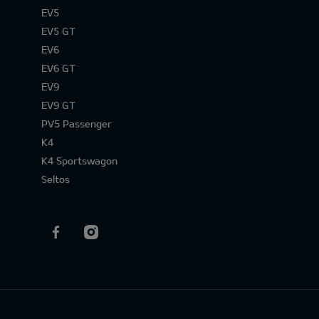
EV5
EV5 GT
EV6
EV6 GT
EV9
EV9 GT
PV5 Passenger
K4
K4 Sportswagon
Seltos