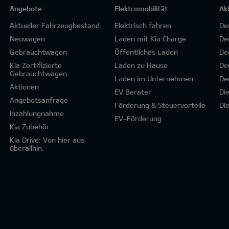
Angebote
Elektromobilität
Ak
Aktueller Fahrzeugbestand
Elektrisch fahren
De
Neuwagen
Laden mit Kia Charge
De
Gebrauchtwagen
Öffentliches Laden
De
Kia Zertifizierte
Laden zu Hause
De
Gebrauchtwagen
Laden im Unternehmen
De
Aktionen
EV Berater
Di
Angebotsanfrage
Förderung & Steuervorteile
Di
Inzahlungnahme
EV-Förderung
Kia Zubehör
Kia Drive: Von hier aus
überallhin.