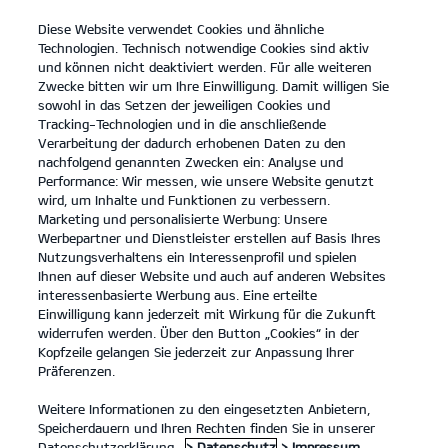
Diese Website verwendet Cookies und ähnliche
open
Technologien. Technisch notwendige Cookies sind aktiv
menu
und können nicht deaktiviert werden. Für alle weiteren
KONTAKT
Zwecke bitten wir um Ihre Einwilligung. Damit willigen Sie
sowohl in das Setzen der jeweiligen Cookies und
Tracking-Technologien und in die anschließende
PROBEFAHRT
Verarbeitung der dadurch erhobenen Daten zu den
nachfolgend genannten Zwecken ein: Analyse und
Performance: Wir messen, wie unsere Website genutzt
wird, um Inhalte und Funktionen zu verbessern.
Marketing und personalisierte Werbung: Unsere
Werbepartner und Dienstleister erstellen auf Basis Ihres
Nutzungsverhaltens ein Interessenprofil und spielen
Ihnen auf dieser Website und auch auf anderen Websites
Modelle
interessenbasierte Werbung aus. Eine erteilte
Einwilligung kann jederzeit mit Wirkung für die Zukunft
widerrufen werden. Über den Button „Cookies“ in der
Business
Kopfzeile gelangen Sie jederzeit zur Anpassung Ihrer
Präferenzen.
Angebote
Weitere Informationen zu den eingesetzten Anbietern,
Speicherdauern und Ihren Rechten finden Sie in unserer
Datenschutzerklärung.
> Datenschutz
> Impressum